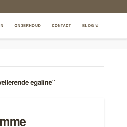
EN
ONDERHOUD
CONTACT
BLOG
vellerende egaline”
limme