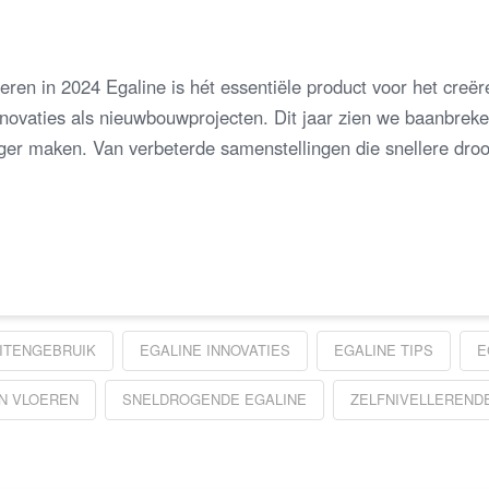
ren in 2024 Egaline is hét essentiële product voor het creë
enovaties als nieuwbouwprojecten. Dit jaar zien we baanbreke
diger maken. Van verbeterde samenstellingen die snellere dro
…
ITENGEBRUIK
EGALINE INNOVATIES
EGALINE TIPS
E
N VLOEREN
SNELDROGENDE EGALINE
ZELFNIVELLEREND