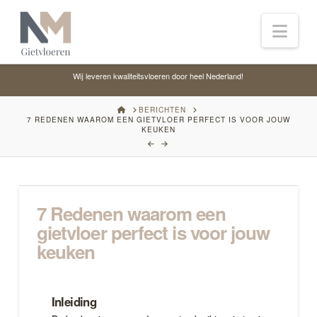
Nav
Wij leveren kwaliteitsvloeren door heel Nederland!
HOME
BERICHTEN
7 REDENEN WAAROM EEN GIETVLOER PERFECT IS VOOR JOUW
KEUKEN
7 Redenen waarom een
gietvloer perfect is voor jouw
keuken
Inleiding