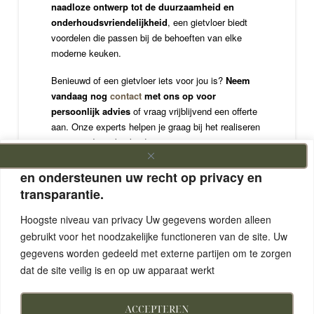
naadloze ontwerp tot de duurzaamheid en
onderhoudsvriendelijkheid
, een gietvloer biedt
voordelen die passen bij de behoeften van elke
moderne keuken.
Benieuwd of een gietvloer iets voor jou is?
Neem
vandaag nog
contact
met ons op voor
persoonlijk advies
of vraag vrijblijvend een offerte
aan. Onze experts helpen je graag bij het realiseren
van jouw droomkeuken!
We vinden dat u gegevens uw eigendom zijn
en ondersteunen uw recht op privacy en
JOUW PERSOONLIJKE OFFERTE!
transparantie.
Hoogste niveau van privacy Uw gegevens worden alleen
gebruikt voor het noodzakelijke functioneren van de site. Uw
gegevens worden gedeeld met externe partijen om te zorgen
Prev
Next
dat de site veilig is en op uw apparaat werkt
ACCEPTEREN