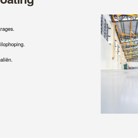
arages.
ilophoping.
aliën.