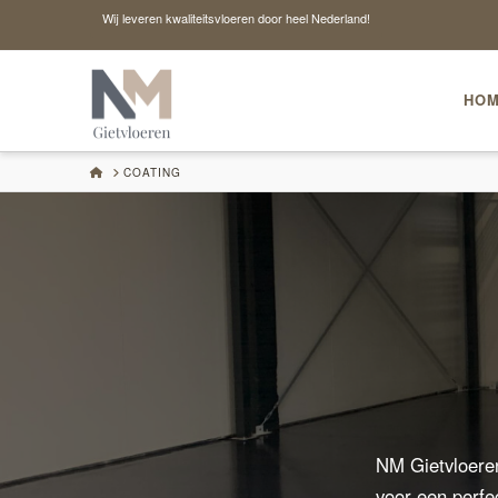
Wij leveren kwaliteitsvloeren door heel Nederland!
HO
HOME
COATING
NM Gietvloeren
voor een perfec