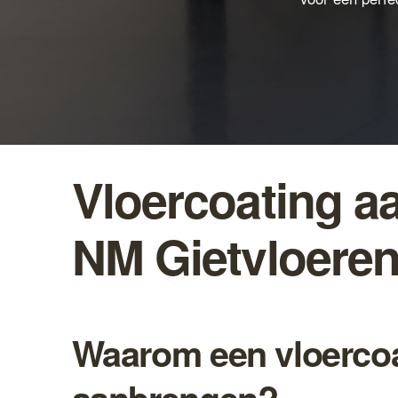
Vloercoating a
NM Gietvloere
Waarom een vloerco
aanbrengen?