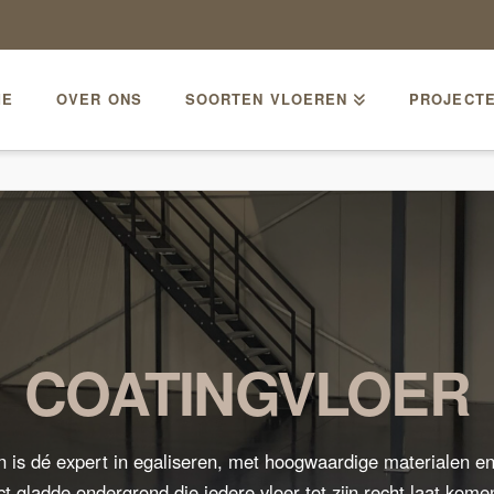
ME
OVER ONS
SOORTEN VLOEREN
PROJECT
COATINGVLOER
 is dé expert in egaliseren, met hoogwaardige materialen 
t gladde ondergrond die iedere vloer tot zijn recht laat kome