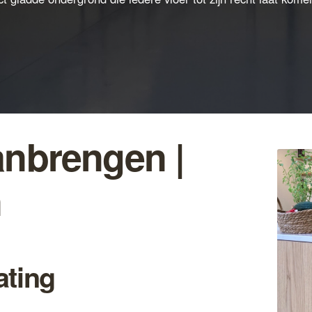
anbrengen |
n
ating