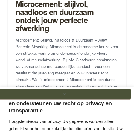
Microcement: stijlvol,
naadloos en duurzaam –
ontdek jouw perfecte
afwerking
Microcement: Stijlvol, Naadloos & Duurzaam – Jouw
Perfecte Afwerking Microcement is de moderne keuze voor
een strakke, warme en onderhoudsvriendelijke vloer-,
wand- of meubelafwerking. Bij NM Gietvloeren combineren
we vakmanschap met persoonlijke aandacht, voor een
resultaat dat jarenlang meegaat en jouw interieur écht
afmaakt. Wat is microcement? Microcement is een dunne
afwerklaag van 2–4 mm, samengesteld uit cement, hars en
…
We vinden dat u gegevens uw eigendom zijn
en ondersteunen uw recht op privacy en
Read More
transparantie.
Hoogste niveau van privacy Uw gegevens worden alleen
MICROCEMENT
MICROCEMENT AANBRENGEN
gebruikt voor het noodzakelijke functioneren van de site. Uw
MICROCEMENT BADKAMER
MICROCEMENT KOSTEN