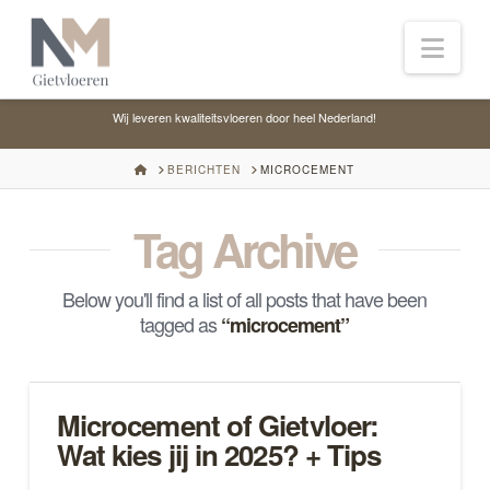
Nav
Wij leveren kwaliteitsvloeren door heel Nederland!
HOME
BERICHTEN
MICROCEMENT
Tag Archive
Below you'll find a list of all posts that have been
tagged as
“microcement”
Microcement of Gietvloer:
Wat kies jij in 2025? + Tips